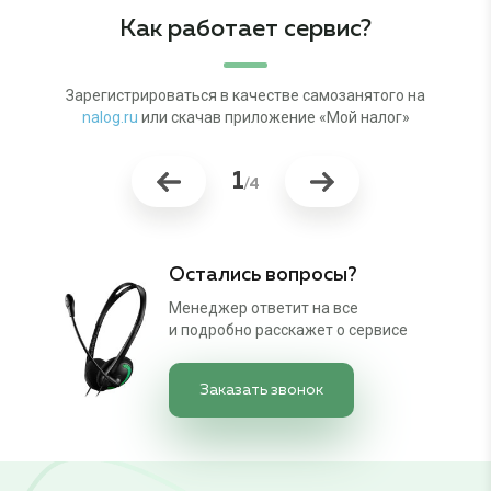
Как работает
сервис?
Зарегистрироваться в качестве самозанятого на
Зарег
nalog.ru
или скачав приложение «Мой налог»
вв
1
/4
Остались вопросы?
Менеджер ответит на все
и подробно расскажет о сервисе
Заказать звонок